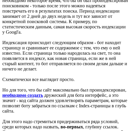
необходимо некоторое время, что бы он был проиндексирован
поисковиком - только после этого можно надеяться
повстречать его в результатах поиска. Период индексации
занимает от 2 дней до двух недель и тут все зависит от
конкретной поисковой системы. К примеру, по
статистическим данным, самая высокая скорость индексации
у Googl'а.
Индексация происходит следующим образом - бот находит
страницу и сравнивает ее содержимое с тем, что ему о ней
известно. Если страница только народилась на свет, то она
появляется в индексе, как новая страница, если же в ней
старый контент, то бот отправляется по своим делам дальше и
ничего не делает.
Схематически все выглядит просто.
Но для того, что бы сайт максимально был проиндексирован,
необходимо создать
дружеский для бота интерфейс, а это
значит - код сайта должен удовлетворять параметрам, которые
позволят боту забраться по ссылкам с Index-страницы в глубь
сайта.
Для этого надо стремиться придерживаться ряда условий,
среди которых надо назвать,
во-первых
, глубину ссылок.