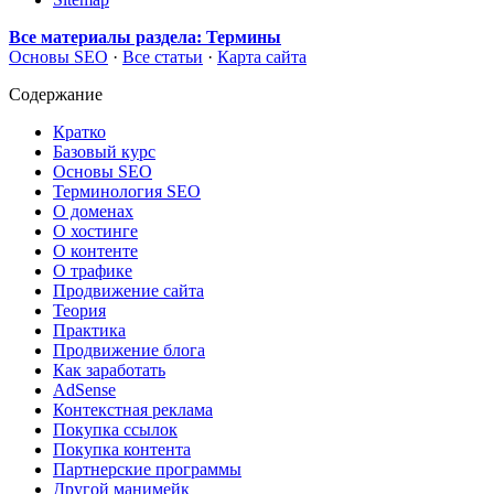
Все материалы раздела: Термины
Основы SEO
·
Все статьи
·
Карта сайта
Содержание
Кратко
Базовый курс
Основы SEO
Терминология SEO
О доменах
О хостинге
О контенте
О трафике
Продвижение сайта
Теория
Практика
Продвижение блога
Как заработать
AdSense
Контекстная реклама
Покупка ссылок
Покупка контента
Партнерские программы
Другой манимейк