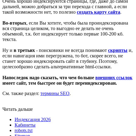
Очень хорошо индексируются страницы, где, даже до самой
дальней, можно добраться за три перехода с главной, а если
такой возможности нет, то полезно
создать карту сайта
.
Во-вторых
, если Вы хотите, чтобы была проиндексирована
вся страница целиком, то выгодно ее делать не очень
объемной, т.к. бот индексирует только первые 100-200 кб.
текста.
Ну и
в третьих
- поисковики не всегда понимают
скрипты
и,
если навигация ими перегружена, то бот, скорее всего, не
станет хорошо индексировать сайт в глубину. Поэтому,
целесообразно сделать альтернативные html-ссылки.
Напоследок надо сказать, что
чем больше
внешних ссылок
имеет сайт, тем быстрее он будет переиндексирован.
См. также раздел:
термины SEO
.
Читать дальше
Индексация 2026
Кабинеты
robots.txt
Sitemap