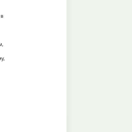
 в
м,
у,
,