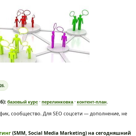
26.
6):
·
·
.
базовый курс
перелинковка
контент-план
афик, сообщество. Для SEO соцсети — дополнение, не
тинг
(SMM, Social Media Marketing) на сегодняшний