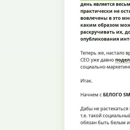
день является вес
практически не ост
вовлечены в это мн
каким образом можн
раскручивать их, д
опубликования инте
Теперь же, настало 
СЕО уже давно
подел
социально-маркетинг
Итак.
Начнем с
БЕЛОГО S
Дабы не растекаться
т.е. такой социальны
обязан быть белым и