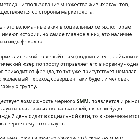
 метода - использование множества живых акаунтов,
уществляется со стороны маркетолога.
ь - это взломанные акки в социальных сетях, которые
имеют истории, но самое главное в них, это наличие
в в виде френдов.
 приходит какой-то левый спам (подпишитесь, лайканите
истический юзер попросту отправляет его в корзину - одн
дж приходит от френда, то тут уже присутствует немалая
о желаемый переход совершен таки будет, и человек
гаемую группу.
уществует возможность черного
SMM
, появляется и рынок
каунты неактивных пользователей, т.к. если будет
каждый день сидит в социальной сети, то в конечном итог
а вернет ему этот акаунт.
ое SMM - это не только брутальный спам, но еще и