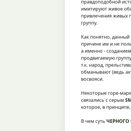
правдоподобной исто
имитируют живое общ
привлечения живых п
группу.
Как понятно, данный
причине им и не пол
а именно - создание
продвигаемую группу.
т.к. народ, прельсти
обманывают (ведь акт
восвояси.
Некоторые горе-марке
связались с серым
S
которое, в принципе
В чем суть
ЧЕРНОГО