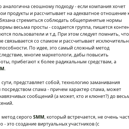
 аналогична сеошному подходу - если компания хочет
вои продукты и рассчитывает на адекватное отношение 
 обязана стремиться соблюдать общепринятые нормы
нормы весьма просты - создается группа, пишется контен
тся пользователи и т.д. При этом следует помнить, что
не связывается со спамом и рассчитывает исключитель
способности. По идее, это самый сложный метод
 следствие, многие маркетологи, дабы повысить
боты, прибегают к более радикальным средствам, а
MM
.
й сути, представляет собой, технологию заманивания
 посредством спама - причем характер спама, может
навязчивых сообщений (а может, кто и клюнет?) до весь
жений.
 метод серого
SMM
, который встречается, не очень част
то - это создание виртуальных участников (с