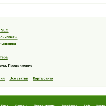
и SEO
 сниппеты
линковка
тера
ела: Продвижение
·
·
ния
Все статьи
Карта сайта
Курс
Основы
Продвижение
Заработок
Soft
Карта
·
·
·
·
·