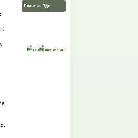
Политика ПДн
к
т,
но
ма
о,