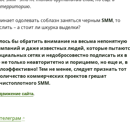
 территорию
.
ачинает одолевать соблазн заняться черным
SMM
, то
слить – а стоит ли шкурка выделки?
елось бы обратить внимание на весьма непонятную
омпаний и даже известных людей, которые пытаютс
оциальных сетях и недобросовестно подписать их в
е не только неавторитетно и порицаемо, но еще и, в
лоэффективно! Тем не менее, следует признать тот
количество коммерческих проектов грешат
чистоплотного SMM.
.
движение сайта
 телеграм