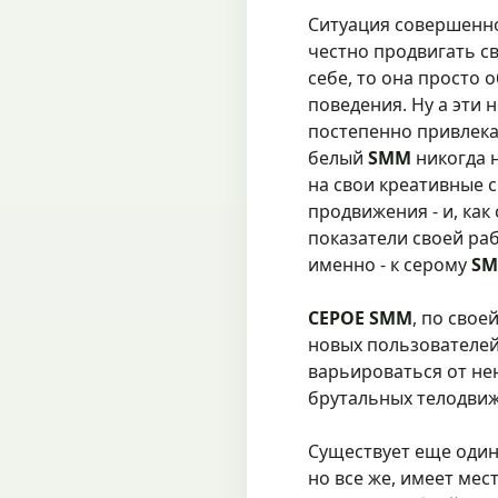
Ситуация совершенно
честно продвигать с
себе, то она просто
поведения. Ну а эти 
постепенно привлекаю
белый
SMM
никогда 
на свои креативные 
продвижения - и, как
показатели своей ра
именно - к серому
S
СЕРОЕ SMM
, по свое
новых пользователей
варьироваться от не
брутальных телодви
Существует еще один
но все же, имеет мес