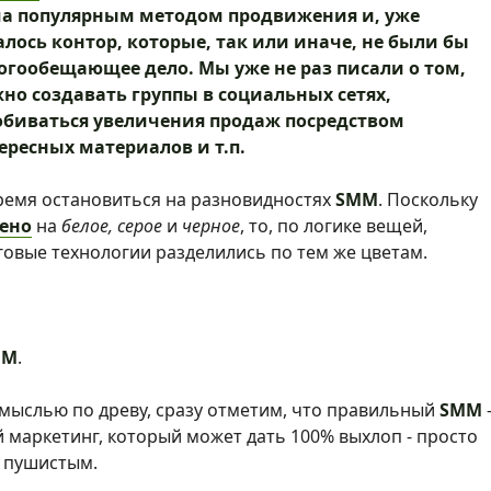
ьма популярным методом продвижения
и, уже
алось контор, которые, так или иначе, не были бы
огообещающее дело. Мы уже не раз писали о том,
о создавать группы в социальных сетях,
обиваться увеличения продаж посредством
ресных материалов и т.п.
время остановиться на разновидностях
SMM
. Поскольку
ено
на
белое, серое
и
черное
, то, по логике вещей,
овые технологии разделились по тем же цветам.
MM
.
 мыслью по древу, сразу отметим, что правильный
SMM
й маркетинг, который может дать 100% выхлоп - просто
 пушистым.