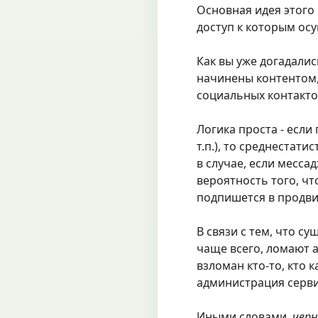
Основная идея этого
доступ к которым ос
Как вы уже догадалис
начинены контентом, 
социальных контакто
Логика проста - если
т.п.), то среднестат
в случае, если месса
вероятность того, чт
подпишется в продви
В связи с тем, что с
чаще всего, ломают а
взломан кто-то, кто 
администрация сервис
Иными словами,
черн